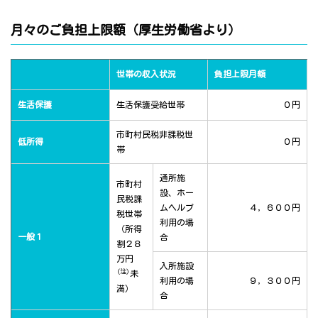
月々のご負担上限額（厚生労働省より）
世帯の収入状況
負担上限月額
生活保護
生活保護受給世帯
０円
市町村民税非課税世
低所得
０円
帯
通所施
市町村
設、ホー
民税課
ムヘルプ
４，６００円
税世帯
利用の場
（所得
一般１
合
割２８
万円
入所施設
(注)
未
利用の場
９，３００円
満）
合