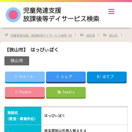
児童発達支援・放課後等デイサービス検索
TOP
埼玉県
狭山市
【狭山市】 はっぴぃばく
狭山市
ツイート
シェア
B!
はてブ
Pocket
feedly
施設名
はっぴぃばく
(教室・事業所名)
埼玉県狭山市南入曽４６４