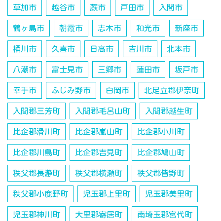
草加市
越谷市
蕨市
戸田市
入間市
鶴ヶ島市
朝霞市
志木市
和光市
新座市
桶川市
久喜市
日高市
吉川市
北本市
八潮市
富士見市
三郷市
蓮田市
坂戸市
幸手市
ふじみ野市
白岡市
北足立郡伊奈町
入間郡三芳町
入間郡毛呂山町
入間郡越生町
比企郡滑川町
比企郡嵐山町
比企郡小川町
比企郡川島町
比企郡吉見町
比企郡鳩山町
秩父郡長瀞町
秩父郡横瀬町
秩父郡皆野町
秩父郡小鹿野町
児玉郡上里町
児玉郡美里町
児玉郡神川町
大里郡寄居町
南埼玉郡宮代町