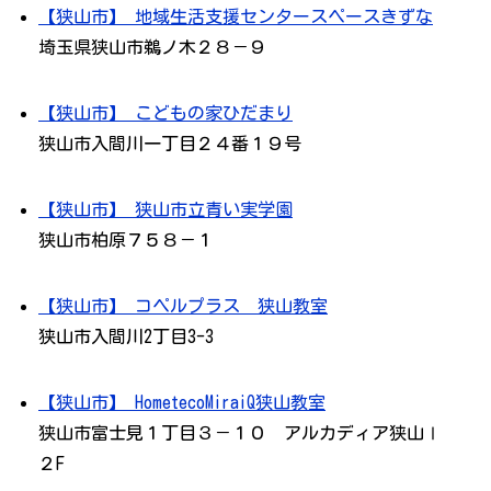
【狭山市】 地域生活支援センタースペースきずな
埼玉県狭山市鵜ノ木２８－９
【狭山市】 こどもの家ひだまり
狭山市入間川一丁目２４番１９号
【狭山市】 狭山市立青い実学園
狭山市柏原７５８－１
【狭山市】 コペルプラス 狭山教室
狭山市入間川2丁目3-3
【狭山市】 HometecoMiraiQ狭山教室
狭山市富士見１丁目３－１０ アルカディア狭山Ⅰ
２F