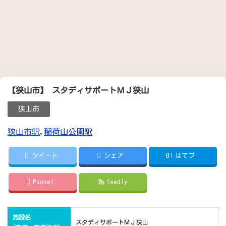
【狭山市】 スタディサポートＭＪ狭山
狭山市
狭山市駅
,
稲荷山公園駅
ツイート
シェア
B!
はてブ
Pocket
feedly
施設名
スタディサポートＭＪ狭山