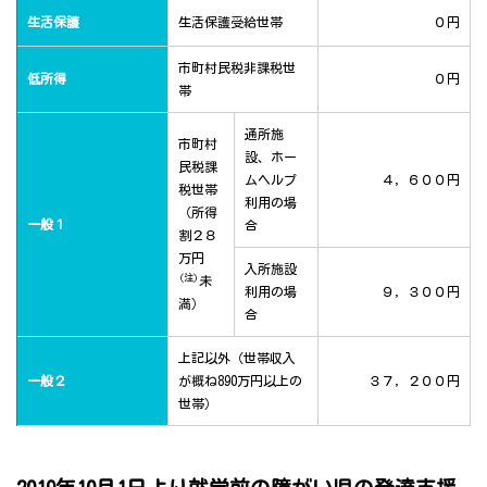
生活保護
生活保護受給世帯
０円
市町村民税非課税世
低所得
０円
帯
通所施
市町村
設、ホー
民税課
ムヘルプ
４，６００円
税世帯
利用の場
（所得
一般１
合
割２８
万円
入所施設
(注)
未
利用の場
９，３００円
満）
合
上記以外（世帯収入
一般２
が概ね890万円以上の
３７，２００円
世帯）