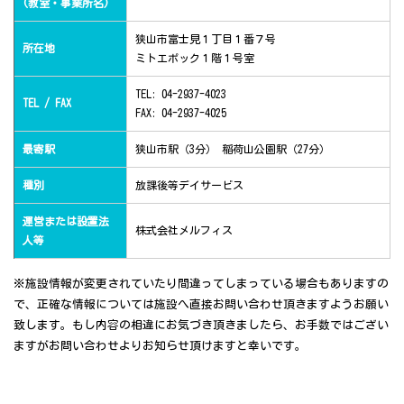
(教室・事業所名)
狭山市富士見１丁目１番７号
所在地
ミトエポック１階１号室
TEL: 04-2937-4023
TEL / FAX
FAX: 04-2937-4025
最寄駅
狭山市駅（3分） 稲荷山公園駅（27分）
種別
放課後等デイサービス
運営または設置法
株式会社メルフィス
人等
※施設情報が変更されていたり間違ってしまっている場合もありますの
で、正確な情報については施設へ直接お問い合わせ頂きますようお願い
致します。もし内容の相違にお気づき頂きましたら、お手数ではござい
ますがお問い合わせよりお知らせ頂けますと幸いです。