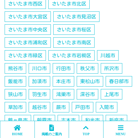
さいたま市西区
さいたま市北区
さいたま市大宮区
さいたま市見沼区
さいたま市中央区
さいたま市桜区
さいたま市浦和区
さいたま市南区
さいたま市緑区
さいたま市岩槻区
川越市
熊谷市
川口市
行田市
秩父市
所沢市
飯能市
加須市
本庄市
東松山市
春日部市
狭山市
羽生市
鴻巣市
深谷市
上尾市
草加市
越谷市
蕨市
戸田市
入間市
鶴ヶ島市
朝霞市
志木市
和光市
新座市
桶川市
久喜市
日高市
吉川市
北本市
HOME
掲載のご案内
TOP
MENU