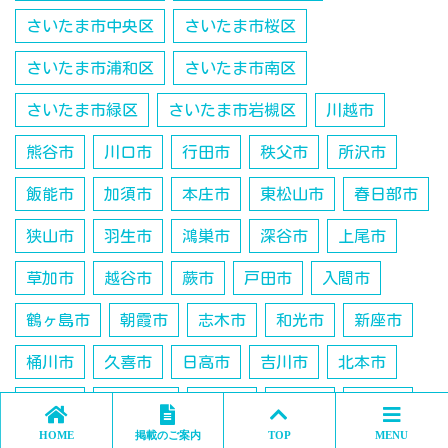
さいたま市中央区
さいたま市桜区
さいたま市浦和区
さいたま市南区
さいたま市緑区
さいたま市岩槻区
川越市
熊谷市
川口市
行田市
秩父市
所沢市
飯能市
加須市
本庄市
東松山市
春日部市
狭山市
羽生市
鴻巣市
深谷市
上尾市
草加市
越谷市
蕨市
戸田市
入間市
鶴ヶ島市
朝霞市
志木市
和光市
新座市
桶川市
久喜市
日高市
吉川市
北本市
八潮市
富士見市
三郷市
蓮田市
坂戸市
HOME
掲載のご案内
TOP
MENU
幸手市
ふじみ野市
白岡市
北足立郡伊奈町