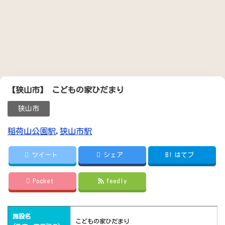
【狭山市】 こどもの家ひだまり
狭山市
稲荷山公園駅
,
狭山市駅
ツイート
シェア
B!
はてブ
Pocket
feedly
施設名
こどもの家ひだまり