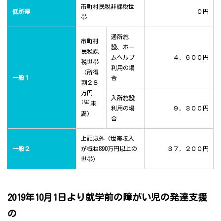
市町村民税非課税世
低所得
０円
帯
通所施
市町村
設、ホー
民税課
ムヘルプ
４，６００円
税世帯
利用の場
（所得
一般１
合
割２８
万円
入所施設
(注)
未
利用の場
９，３００円
満）
合
上記以外（世帯収入
一般２
が概ね890万円以上の
３７，２００円
世帯）
2019年10月1日より就学前の障がい児の発達支援
の