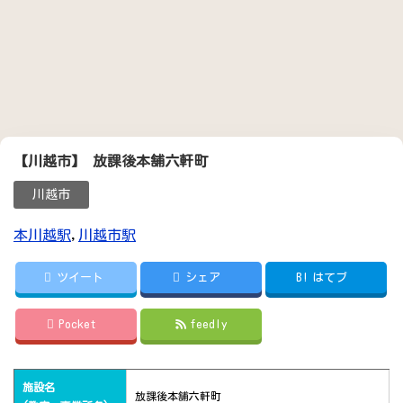
【川越市】 放課後本舗六軒町
川越市
本川越駅
,
川越市駅
ツイート
シェア
B!
はてブ
Pocket
feedly
施設名
放課後本舗六軒町