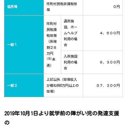
市町村民税非課税世
低所得
０円
帯
通所施
市町村
設、ホー
民税課
ムヘルプ
４，６００円
税世帯
利用の場
（所得
一般１
合
割２８
万円
入所施設
(注)
未
利用の場
９，３００円
満）
合
上記以外（世帯収入
一般２
が概ね890万円以上の
３７，２００円
世帯）
2019年10月1日より就学前の障がい児の発達支援
の