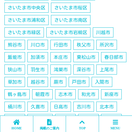
さいたま市中央区
さいたま市桜区
さいたま市浦和区
さいたま市南区
さいたま市緑区
さいたま市岩槻区
川越市
熊谷市
川口市
行田市
秩父市
所沢市
飯能市
加須市
本庄市
東松山市
春日部市
狭山市
羽生市
鴻巣市
深谷市
上尾市
草加市
越谷市
蕨市
戸田市
入間市
鶴ヶ島市
朝霞市
志木市
和光市
新座市
桶川市
久喜市
日高市
吉川市
北本市
八潮市
富士見市
三郷市
蓮田市
坂戸市
HOME
掲載のご案内
TOP
MENU
幸手市
ふじみ野市
白岡市
北足立郡伊奈町