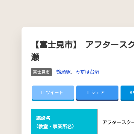
【富士見市】 アフタース
瀬
鶴瀬駅
,
みずほ台駅
富士見市
ツイート
シェア
B
施設名
アフタースク
(教室・事業所名)