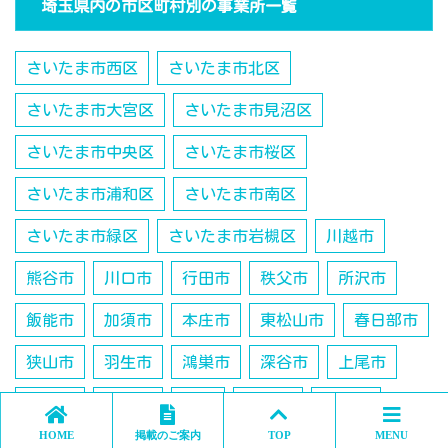
埼玉県内の市区町村別の事業所一覧
さいたま市西区
さいたま市北区
さいたま市大宮区
さいたま市見沼区
さいたま市中央区
さいたま市桜区
さいたま市浦和区
さいたま市南区
さいたま市緑区
さいたま市岩槻区
川越市
熊谷市
川口市
行田市
秩父市
所沢市
飯能市
加須市
本庄市
東松山市
春日部市
狭山市
羽生市
鴻巣市
深谷市
上尾市
草加市
越谷市
蕨市
戸田市
入間市
HOME
掲載のご案内
TOP
MENU
鶴ヶ島市
朝霞市
志木市
和光市
新座市