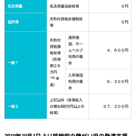
生活保護
生活保護受給世帯
０円
市町村民税非課税世
低所得
０円
帯
通所施
市町村
設、ホー
民税課
ムヘルプ
４，６００円
税世帯
利用の場
（所得
一般１
合
割２８
万円
入所施設
(注)
未
利用の場
９，３００円
満）
合
上記以外（世帯収入
一般２
が概ね890万円以上の
３７，２００円
世帯）