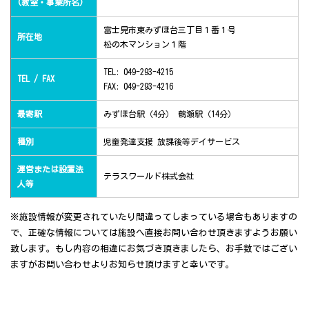
(教室・事業所名)
富士見市東みずほ台三丁目１番１号
所在地
松の木マンション１階
TEL: 049-293-4215
TEL / FAX
FAX: 049-293-4216
最寄駅
みずほ台駅（4分） 鶴瀬駅（14分）
種別
児童発達支援 放課後等デイサービス
運営または設置法
テラスワールド株式会社
人等
※施設情報が変更されていたり間違ってしまっている場合もありますの
で、正確な情報については施設へ直接お問い合わせ頂きますようお願い
致します。もし内容の相違にお気づき頂きましたら、お手数ではござい
ますがお問い合わせよりお知らせ頂けますと幸いです。