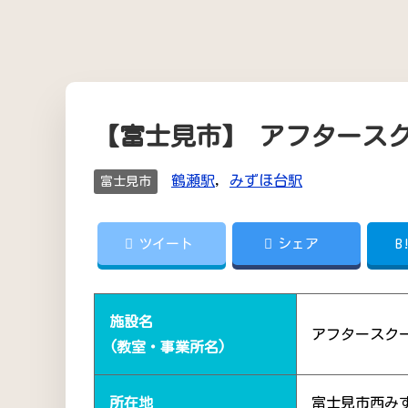
【富士見市】 アフタース
鶴瀬駅
,
みずほ台駅
富士見市
ツイート
シェア
B
施設名
アフタースク
(教室・事業所名)
所在地
富士見市西み