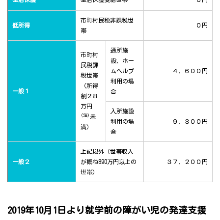
市町村民税非課税世
低所得
０円
帯
通所施
市町村
設、ホー
民税課
ムヘルプ
４，６００円
税世帯
利用の場
（所得
一般１
合
割２８
万円
入所施設
(注)
未
利用の場
９，３００円
満）
合
上記以外（世帯収入
一般２
が概ね890万円以上の
３７，２００円
世帯）
2019年10月1日より就学前の障がい児の発達支援