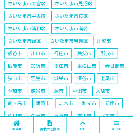
さいたま市大宮区
さいたま市見沼区
さいたま市中央区
さいたま市桜区
さいたま市浦和区
さいたま市南区
さいたま市緑区
さいたま市岩槻区
川越市
熊谷市
川口市
行田市
秩父市
所沢市
飯能市
加須市
本庄市
東松山市
春日部市
狭山市
羽生市
鴻巣市
深谷市
上尾市
草加市
越谷市
蕨市
戸田市
入間市
鶴ヶ島市
朝霞市
志木市
和光市
新座市
桶川市
久喜市
日高市
吉川市
北本市
八潮市
富士見市
三郷市
蓮田市
坂戸市
HOME
掲載のご案内
TOP
MENU