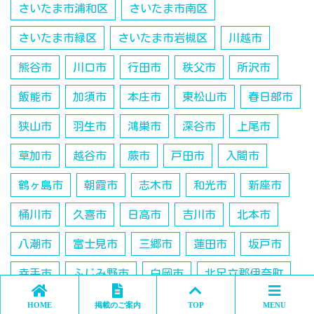
さいたま市浦和区
さいたま市南区
さいたま市緑区
さいたま市岩槻区
川越市
熊谷市
川口市
行田市
秩父市
所沢市
飯能市
加須市
本庄市
東松山市
春日部市
狭山市
羽生市
鴻巣市
深谷市
上尾市
草加市
越谷市
蕨市
戸田市
入間市
鶴ヶ島市
朝霞市
志木市
和光市
新座市
桶川市
久喜市
日高市
吉川市
北本市
八潮市
富士見市
三郷市
蓮田市
坂戸市
幸手市
ふじみ野市
白岡市
北足立郡伊奈町
入間郡三芳町
入間郡毛呂山町
入間郡越生町
HOME
掲載のご案内
TOP
MENU