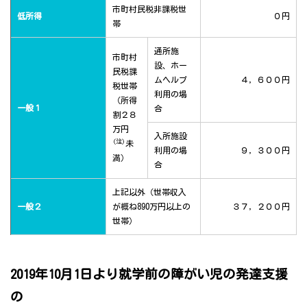
市町村民税非課税世
低所得
０円
帯
通所施
市町村
設、ホー
民税課
ムヘルプ
４，６００円
税世帯
利用の場
（所得
一般１
合
割２８
万円
入所施設
(注)
未
利用の場
９，３００円
満）
合
上記以外（世帯収入
一般２
が概ね890万円以上の
３７，２００円
世帯）
2019年10月1日より就学前の障がい児の発達支援
の