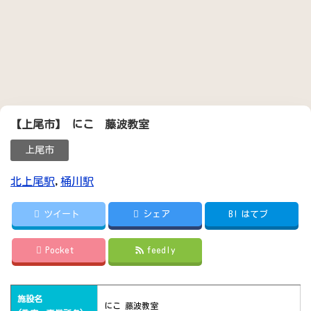
【上尾市】 にこ 藤波教室
上尾市
北上尾駅
,
桶川駅
ツイート
シェア
B!
はてブ
Pocket
feedly
施設名
にこ 藤波教室