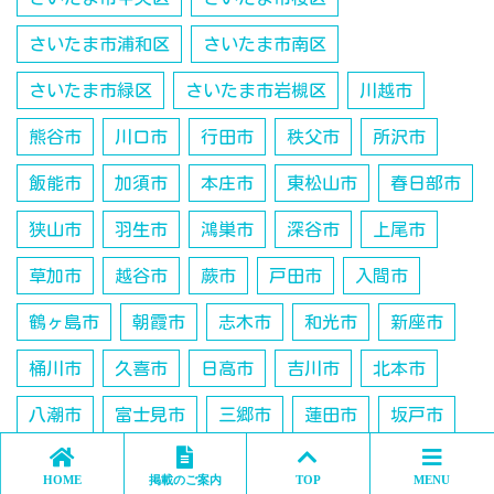
さいたま市浦和区
さいたま市南区
さいたま市緑区
さいたま市岩槻区
川越市
熊谷市
川口市
行田市
秩父市
所沢市
飯能市
加須市
本庄市
東松山市
春日部市
狭山市
羽生市
鴻巣市
深谷市
上尾市
草加市
越谷市
蕨市
戸田市
入間市
鶴ヶ島市
朝霞市
志木市
和光市
新座市
桶川市
久喜市
日高市
吉川市
北本市
八潮市
富士見市
三郷市
蓮田市
坂戸市
幸手市
ふじみ野市
白岡市
北足立郡伊奈町
HOME
掲載のご案内
TOP
MENU