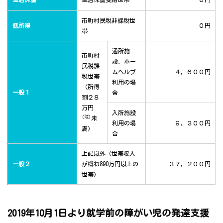
市町村民税非課税世
低所得
０円
帯
通所施
市町村
設、ホー
民税課
ムヘルプ
４，６００円
税世帯
利用の場
（所得
一般１
合
割２８
万円
入所施設
(注)
未
利用の場
９，３００円
満）
合
上記以外（世帯収入
一般２
が概ね890万円以上の
３７，２００円
世帯）
2019年10月1日より就学前の障がい児の発達支援