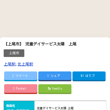
【上尾市】 児童デイサービス太陽 上尾
上尾市
上尾駅
,
北上尾駅
ツイート
シェア
B!
はてブ
Pocket
feedly
施設名
児童デイサービス太陽 上尾