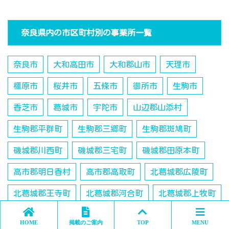
奈良県内の市区町村別の事業所一覧
奈良市
大和高田市
大和郡山市
天理市
橿原市
桜井市
五條市
御所市
生駒市
香芝市
葛城市
宇陀市
山辺郡山添村
生駒郡平群町
生駒郡三郷町
生駒郡斑鳩町
磯城郡川西町
磯城郡三宅町
磯城郡田原本町
高市郡明日香村
高市郡高取町
北葛城郡広陵町
北葛城郡王寺町
北葛城郡河合町
北葛城郡上牧町
吉野郡大淀町
吉野郡十津川村
HOME
掲載のご案内
TOP
MENU