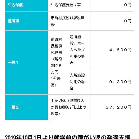
生活保護
生活保護受給世帯
０円
市町村民税非課税世
低所得
０円
帯
通所施
市町村
設、ホー
民税課
ムヘルプ
４，６００円
税世帯
利用の場
（所得
一般１
合
割２８
万円
入所施設
(注)
未
利用の場
９，３００円
満）
合
上記以外（世帯収入
一般２
が概ね890万円以上の
３７，２００円
世帯）
2019年10月1日より就学前の障がい児の発達支援