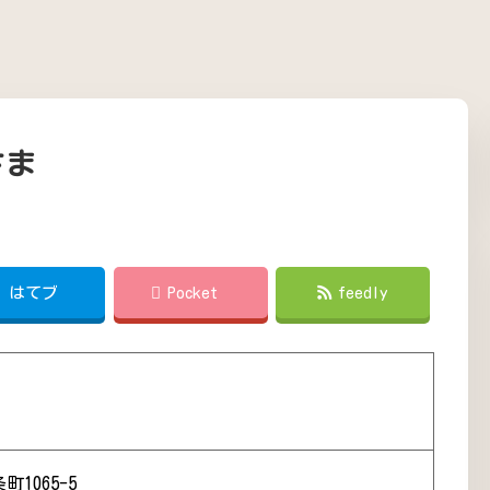
さま
!
はてブ
Pocket
feedly
1065-5