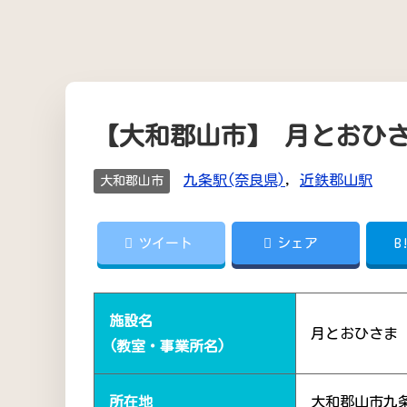
【大和郡山市】 月とおひ
九条駅(奈良県)
,
近鉄郡山駅
大和郡山市
ツイート
シェア
B
施設名
月とおひさま
(教室・事業所名)
所在地
大和郡山市九条町