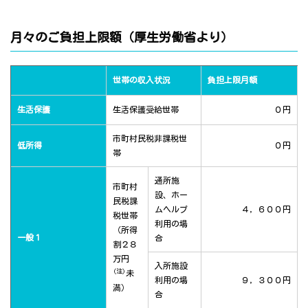
月々のご負担上限額（厚生労働省より）
世帯の収入状況
負担上限月額
生活保護
生活保護受給世帯
０円
市町村民税非課税世
低所得
０円
帯
通所施
市町村
設、ホー
民税課
ムヘルプ
４，６００円
税世帯
利用の場
（所得
一般１
合
割２８
万円
入所施設
(注)
未
利用の場
９，３００円
満）
合