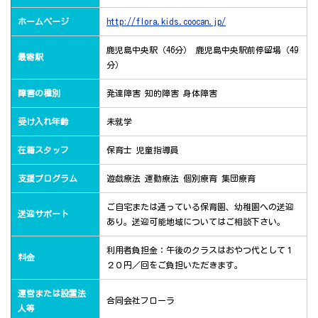
ホームページ
http://flora.kids.coocan.jp/
鹿児島中央駅（46分） 鹿児島中央駅前停留場（49
最寄駅
分）
障害の種別
発達障害
知的障害
身体障害
受け入れ年齢
未就学
在籍スタッフ
保育士
児童指導員
支援プログラム
遊戯療法
運動療法
個別療育
集団療育
ご自宅または通っている保育園、幼稚園への送迎
送迎サポート
あり。送迎可能地域についてはご相談下さい。
利用者負担金：午後のクラスはおやつ代として１
料金
２０円／回をご負担いただきます。
運営または設置法
合同会社フローラ
人等