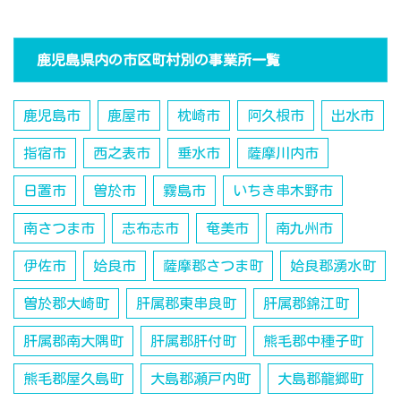
鹿児島県内の市区町村別の事業所一覧
鹿児島市
鹿屋市
枕崎市
阿久根市
出水市
指宿市
西之表市
垂水市
薩摩川内市
日置市
曽於市
霧島市
いちき串木野市
南さつま市
志布志市
奄美市
南九州市
伊佐市
姶良市
薩摩郡さつま町
姶良郡湧水町
曽於郡大崎町
肝属郡東串良町
肝属郡錦江町
肝属郡南大隅町
肝属郡肝付町
熊毛郡中種子町
熊毛郡屋久島町
大島郡瀬戸内町
大島郡龍郷町