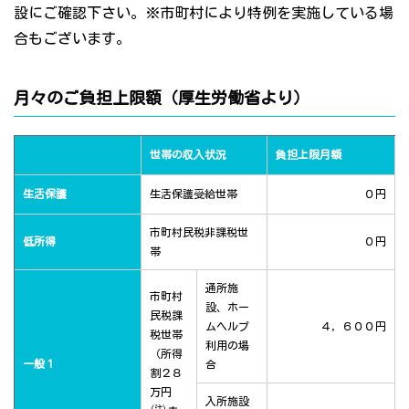
設にご確認下さい。※市町村により特例を実施している場
合もございます。
月々のご負担上限額（厚生労働省より）
世帯の収入状況
負担上限月額
生活保護
生活保護受給世帯
０円
市町村民税非課税世
低所得
０円
帯
通所施
市町村
設、ホー
民税課
ムヘルプ
４，６００円
税世帯
利用の場
（所得
一般１
合
割２８
万円
入所施設
(注)