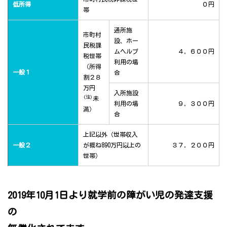
低所得
０円
帯
通所施
市町村
設、ホー
民税課
ムヘルプ
４，６００円
税世帯
利用の場
（所得
一般１
合
割２８
万円
入所施設
(注)
未
利用の場
９，３００円
満）
合
上記以外（世帯収入
一般２
が概ね890万円以上の
３７，２００円
世帯）
2019年10月1日より就学前の障がい児の発達支援
の