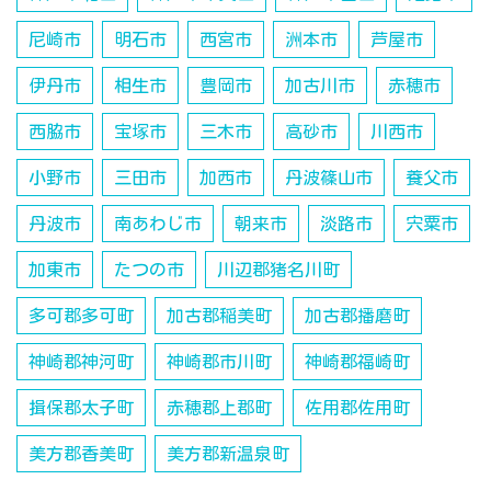
尼崎市
明石市
西宮市
洲本市
芦屋市
伊丹市
相生市
豊岡市
加古川市
赤穂市
西脇市
宝塚市
三木市
高砂市
川西市
小野市
三田市
加西市
丹波篠山市
養父市
丹波市
南あわじ市
朝来市
淡路市
宍粟市
加東市
たつの市
川辺郡猪名川町
多可郡多可町
加古郡稲美町
加古郡播磨町
神崎郡神河町
神崎郡市川町
神崎郡福崎町
揖保郡太子町
赤穂郡上郡町
佐用郡佐用町
美方郡香美町
美方郡新温泉町