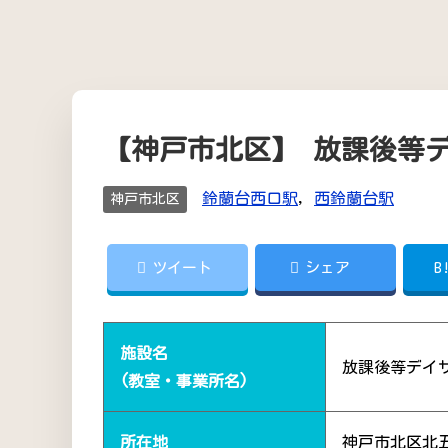
【神戸市北区】 放課後等デイサ
鈴蘭台西口駅
,
西鈴蘭台駅
神戸市北区
ツイート
シェア
B
施設名
放課後等デイサー
(教室・事業所名)
所在地
神戸市北区北五