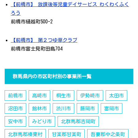
【前橋市】 放課後等児童デイサービス わくわくふく
ろう
前橋市樋越町500-2
【前橋市】 第２つゆ草クラブ
前橋市富士見町田島704
群馬県内の市区町村別の事業所一覧
前橋市
高崎市
桐生市
伊勢崎市
太田市
沼田市
館林市
渋川市
藤岡市
富岡市
安中市
みどり市
北群馬郡吉岡町
北群馬郡榛東村
甘楽郡甘楽町
吾妻郡中之条町