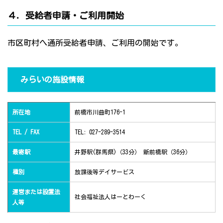
４．受給者申請・ご利用開始
市区町村へ通所受給者申請、ご利用の開始です。
みらいの施設情報
所在地
前橋市川曲町176-1
TEL / FAX
TEL: 027-289-3514
最寄駅
井野駅(群馬県)（33分） 新前橋駅（36分）
種別
放課後等デイサービス
運営または設置法
社会福祉法人はーとわーく
人等