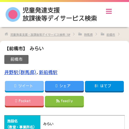
児童発達支援・放課後等デイサービス検索
TOP
群馬県
前橋市
【前橋市】 みらい
前橋市
井野駅(群馬県)
,
新前橋駅
ツイート
シェア
B!
はてブ
Pocket
feedly
施設名
みらい
(教室・事業所名)