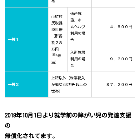
帯
通所施
市町村
設、ホー
民税課
ムヘルプ
４，６００円
税世帯
利用の場
（所得
一般１
合
割２８
万円
入所施設
(注)
未
利用の場
９，３００円
満）
合
上記以外（世帯収入
一般２
が概ね890万円以上の
３７，２００円
世帯）
2019年10月1日より就学前の障がい児の発達支援
の
無償化されてます。