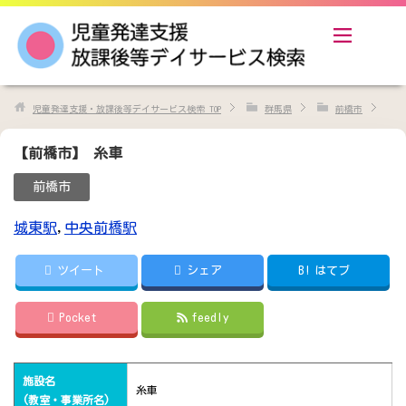
児童発達支援・放課後等デイサービス検索
TOP
群馬県
前橋市
【前橋市】 糸車
前橋市
城東駅
,
中央前橋駅
ツイート
シェア
B!
はてブ
Pocket
feedly
施設名
糸車
(教室・事業所名)