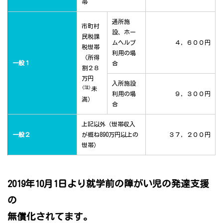
帯
通所施
市町村
設、ホー
民税課
ムヘルプ
４，６００円
税世帯
利用の場
（所得
一般１
合
割２８
万円
入所施設
(注)
未
利用の場
９，３００円
満）
合
上記以外（世帯収入
一般２
が概ね890万円以上の
３７，２００円
世帯）
2019年10月1日より就学前の障がい児の発達支援
の
無償化されてます。