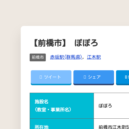
【前橋市】 ぽぽろ
赤坂駅(群馬県)
,
江木駅
前橋市
ツイート
シェア
B
施設名
ぽぽろ
(教室・事業所名)
所在地
前橋市江木町5