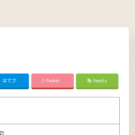
!
はてブ
Pocket
feedly
21