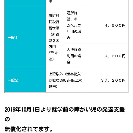
帯
通所施
市町村
設、ホー
民税課
ムヘルプ
４，６００円
税世帯
利用の場
（所得
一般１
合
割２８
万円
入所施設
(注)
未
利用の場
９，３００円
満）
合
上記以外（世帯収入
一般２
が概ね890万円以上の
３７，２００円
世帯）
2019年10月1日より就学前の障がい児の発達支援
の
無償化されてます。