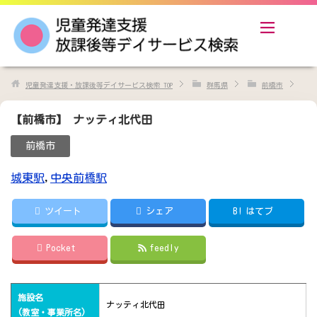
児童発達支援・放課後等デイサービス検索
TOP
群馬県
前橋市
【前橋市】 ナッティ北代田
前橋市
城東駅
,
中央前橋駅
ツイート
シェア
B!
はてブ
Pocket
feedly
施設名
ナッティ北代田
(教室・事業所名)