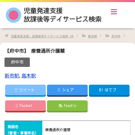
児童発達支援・放課後等デイサービス検索
TOP
東京都
府中市
【府中市】 療養通所介護慧
府中市
新市駅
,
高木駅
ツイート
シェア
B!
はてブ
Pocket
feedly
施設名
療養通所介護慧
(教室・事業所名)