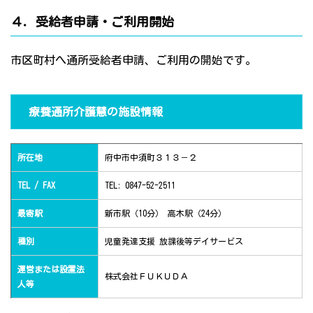
４．受給者申請・ご利用開始
市区町村へ通所受給者申請、ご利用の開始です。
療養通所介護慧の施設情報
所在地
府中市中須町３１３－２
TEL / FAX
TEL: 0847-52-2511
最寄駅
新市駅（10分） 高木駅（24分）
種別
児童発達支援 放課後等デイサービス
運営または設置法
株式会社ＦＵＫＵＤＡ
人等