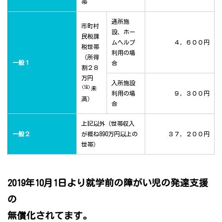
帯
通所施
市町村
設、ホー
民税課
ムヘルプ
４，６００円
税世帯
利用の場
（所得
一般１
合
割２８
万円
入所施設
(注)
未
利用の場
９，３００円
満）
合
上記以外（世帯収入
一般２
が概ね890万円以上の
３７，２００円
世帯）
2019年10月1日より就学前の障がい児の発達支援
の
無償化されてます。