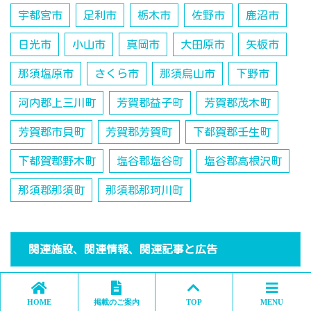
宇都宮市
足利市
栃木市
佐野市
鹿沼市
日光市
小山市
真岡市
大田原市
矢板市
那須塩原市
さくら市
那須烏山市
下野市
河内郡上三川町
芳賀郡益子町
芳賀郡茂木町
芳賀郡市貝町
芳賀郡芳賀町
下都賀郡壬生町
下都賀郡野木町
塩谷郡塩谷町
塩谷郡高根沢町
那須郡那須町
那須郡那珂川町
関連施設、関連情報、関連記事と広告
HOME
掲載のご案内
TOP
MENU