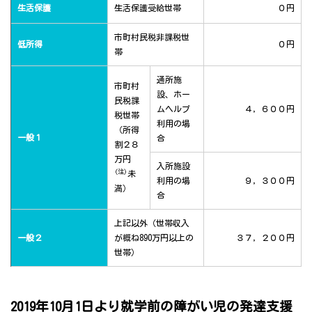
生活保護
生活保護受給世帯
０円
市町村民税非課税世
低所得
０円
帯
通所施
市町村
設、ホー
民税課
ムヘルプ
４，６００円
税世帯
利用の場
（所得
一般１
合
割２８
万円
入所施設
(注)
未
利用の場
９，３００円
満）
合
上記以外（世帯収入
一般２
が概ね890万円以上の
３７，２００円
世帯）
2019年10月1日より就学前の障がい児の発達支援