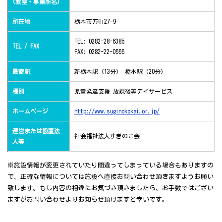
(教室・事業所名)
所在地
栃木市万町27-9
TEL: 0282-28-6385
TEL / FAX
FAX: 0282-22-0555
最寄駅
新栃木駅（13分） 栃木駅（20分）
種別
児童発達支援 放課後等デイサービス
ホームページ
http://www.suginokokai.or.jp/
運営または設置法
社会福祉法人すぎのこ会
人等
※施設情報が変更されていたり間違ってしまっている場合もありますの
で、正確な情報については施設へ直接お問い合わせ頂きますようお願い
致します。もし内容の相違にお気づき頂きましたら、お手数ではござい
ますがお問い合わせよりお知らせ頂けますと幸いです。