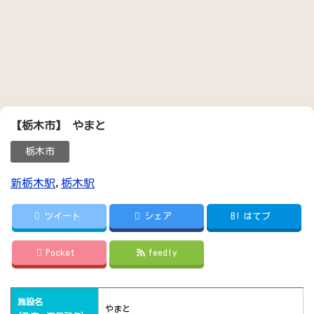
【栃木市】 やまと
栃木市
新栃木駅
,
栃木駅
ツイート
シェア
B!
はてブ
Pocket
feedly
施設名
やまと