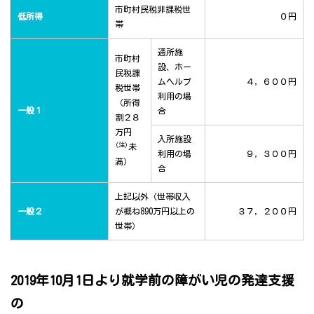
市町村民税非課税世
低所得
０円
帯
通所施
市町村
設、ホー
民税課
ムヘルプ
４，６００円
税世帯
利用の場
（所得
一般１
合
割２８
万円
入所施設
(注)
未
利用の場
９，３００円
満）
合
上記以外（世帯収入
一般２
が概ね890万円以上の
３７，２００円
世帯）
2019年10月1日より就学前の障がい児の発達支援
の