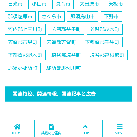
日光市
小山市
真岡市
大田原市
矢板市
那須塩原市
さくら市
那須烏山市
下野市
河内郡上三川町
芳賀郡益子町
芳賀郡茂木町
芳賀郡市貝町
芳賀郡芳賀町
下都賀郡壬生町
下都賀郡野木町
塩谷郡塩谷町
塩谷郡高根沢町
那須郡那須町
那須郡那珂川町
関連施設、関連情報、関連記事と広告
HOME
掲載のご案内
TOP
MENU