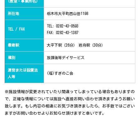
(教室・事業所名)
所在地
栃木市大平町西山田1198
TEL: 0282-43-0593
TEL / FAX
FAX: 0282-43-1387
最寄駅
大平下駅（26分） 岩舟駅（30分）
種別
放課後等デイサービス
運営または設置法
(福)すぎのこ会
人等
※施設情報が変更されていたり間違ってしまっている場合もありますの
で、正確な情報については施設へ直接お問い合わせ頂きますようお願い
致します。もし内容の相違にお気づき頂きましたら、お手数ではござい
ますがお問い合わせよりお知らせ頂けますと幸いです。