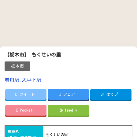
【栃木市】 もくせいの里
栃木市
岩舟駅
,
大平下駅
ツイート
シェア
B!
はてブ
Pocket
feedly
施設名
もくせいの里