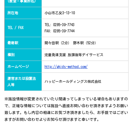
(教室・事業所名)
所在地
小山市乙女3-13-10
TEL: 0285-39-7743
TEL / FAX
FAX: 0285-39-7744
最寄駅
間々田駅（2分） 野木駅（52分）
種別
児童発達支援 放課後等デイサービス
ホームページ
http://gkids-method.com/
運営または設置法
ハッピーホールディングス株式会社
人等
※施設情報が変更されていたり間違ってしまっている場合もありますの
で、正確な情報については施設へ直接お問い合わせ頂きますようお願い
致します。もし内容の相違にお気づき頂きましたら、お手数ではござい
ますがお問い合わせよりお知らせ頂けますと幸いです。