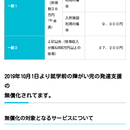
利用の場
（所得
一般１
合
割２８
万円
入所施設
(注)
未
利用の場
９，３００円
満）
合
上記以外（世帯収入
一般２
が概ね890万円以上の
３７，２００円
世帯）
2019年10月1日より就学前の障がい児の発達支援
の
無償化されてます。
無償化の対象となるサービスについて