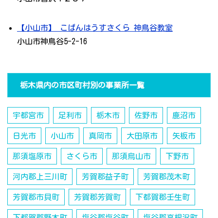
【小山市】 こぱんはうすさくら 神鳥谷教室
小山市神鳥谷5-2-16
栃木県内の市区町村別の事業所一覧
宇都宮市
足利市
栃木市
佐野市
鹿沼市
日光市
小山市
真岡市
大田原市
矢板市
那須塩原市
さくら市
那須烏山市
下野市
河内郡上三川町
芳賀郡益子町
芳賀郡茂木町
芳賀郡市貝町
芳賀郡芳賀町
下都賀郡壬生町
下都賀郡野木町
塩谷郡塩谷町
塩谷郡高根沢町