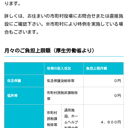
ります。
詳しくは、お住まいの市町村役場にお問合せまたは直接施
設にご確認下さい。※市町村により特例を実施している場
合もございます。
月々のご負担上限額（厚生労働省より）
世帯の収入状況
負担上限月額
生活保護
生活保護受給世帯
０円
市町村民税非課税世
低所得
０円
帯
通所施
市町村
設、ホー
民税課
ムヘルプ
４，６００円
税世帯