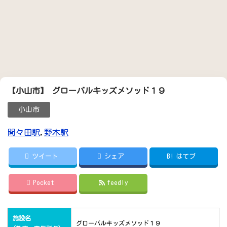
【小山市】 グローバルキッズメソッド１９
小山市
間々田駅
,
野木駅
ツイート
シェア
B!
はてブ
Pocket
feedly
施設名
グローバルキッズメソッド１９