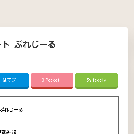
ート ぷれじーる
!
はてブ
Pocket
feedly
 ぷれじーる
89-79