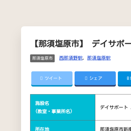
【那須塩原市】 デイサポ
西那須野駅
,
那須塩原駅
那須塩原市
ツイート
シェア
B
施設名
デイサポート
(教室・事業所名)
所在地
那須塩原市新南9