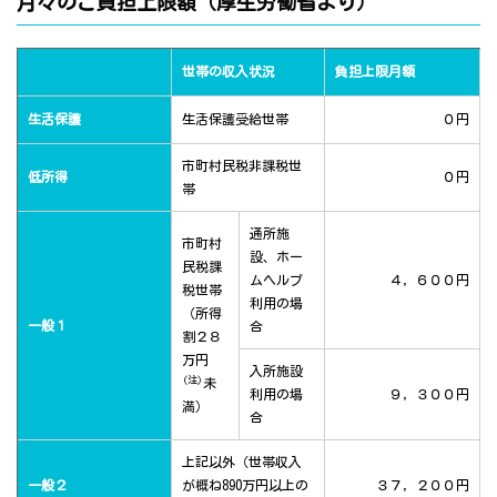
月々のご負担上限額（厚生労働省より）
世帯の収入状況
負担上限月額
生活保護
生活保護受給世帯
０円
市町村民税非課税世
低所得
０円
帯
通所施
市町村
設、ホー
民税課
ムヘルプ
４，６００円
税世帯
利用の場
（所得
一般１
合
割２８
万円
入所施設
(注)
未
利用の場
９，３００円
満）
合
上記以外（世帯収入
一般２
が概ね890万円以上の
３７，２００円