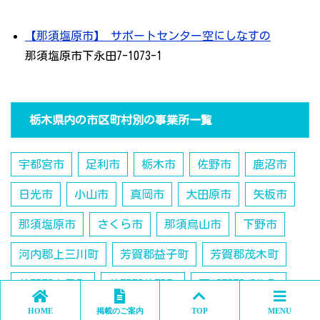
【那須塩原市】 サポートセンター空にしなすの
那須塩原市下永田7-1073-1
栃木県内の市区町村別の事業所一覧
宇都宮市
足利市
栃木市
佐野市
鹿沼市
日光市
小山市
真岡市
大田原市
矢板市
那須塩原市
さくら市
那須烏山市
下野市
河内郡上三川町
芳賀郡益子町
芳賀郡茂木町
芳賀郡市貝町
芳賀郡芳賀町
下都賀郡壬生町
HOME
掲載のご案内
TOP
MENU
下都賀郡野木町
塩谷郡塩谷町
塩谷郡高根沢町