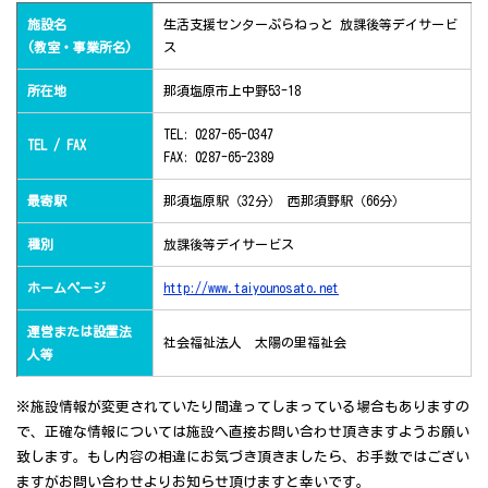
施設名
生活支援センターぷらねっと 放課後等デイサービ
(教室・事業所名)
ス
所在地
那須塩原市上中野53-18
TEL: 0287-65-0347
TEL / FAX
FAX: 0287-65-2389
最寄駅
那須塩原駅（32分） 西那須野駅（66分）
種別
放課後等デイサービス
ホームページ
http://www.taiyounosato.net
運営または設置法
社会福祉法人 太陽の里福祉会
人等
※施設情報が変更されていたり間違ってしまっている場合もありますの
で、正確な情報については施設へ直接お問い合わせ頂きますようお願い
致します。もし内容の相違にお気づき頂きましたら、お手数ではござい
ますがお問い合わせよりお知らせ頂けますと幸いです。