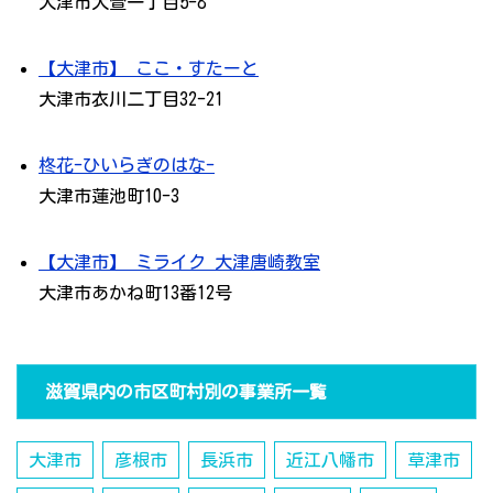
大津市大萱一丁目5-8
【大津市】 ここ・すたーと
大津市衣川二丁目32-21
柊花-ひいらぎのはな-
大津市蓮池町10-3
【大津市】 ミライク 大津唐崎教室
大津市あかね町13番12号
滋賀県内の市区町村別の事業所一覧
大津市
彦根市
長浜市
近江八幡市
草津市