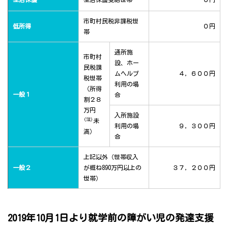
市町村民税非課税世
低所得
０円
帯
通所施
市町村
設、ホー
民税課
ムヘルプ
４，６００円
税世帯
利用の場
（所得
一般１
合
割２８
万円
入所施設
(注)
未
利用の場
９，３００円
満）
合
上記以外（世帯収入
一般２
が概ね890万円以上の
３７，２００円
世帯）
2019年10月1日より就学前の障がい児の発達支援