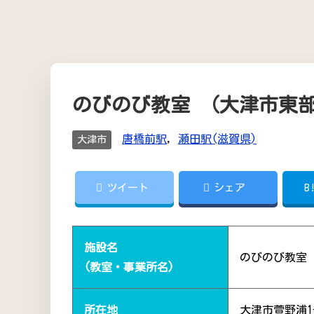
のびのび教室 （大津市東
唐橋前駅
,
瀬田駅(滋賀県)
大津市
ツイート
シェア
B
施設名
のびのび教室
(教室・事業所名)
所在地
大津市萱野浦1-