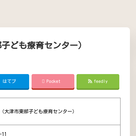
部子ども療育センター）
!
はてブ
Pocket
feedly
 （大津市東部子ども療育センター）
11