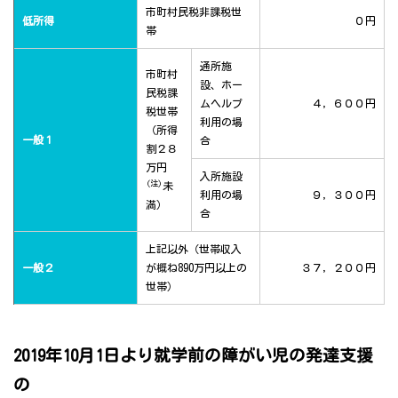
市町村民税非課税世
低所得
０円
帯
通所施
市町村
設、ホー
民税課
ムヘルプ
４，６００円
税世帯
利用の場
（所得
一般１
合
割２８
万円
入所施設
(注)
未
利用の場
９，３００円
満）
合
上記以外（世帯収入
一般２
が概ね890万円以上の
３７，２００円
世帯）
2019年10月1日より就学前の障がい児の発達支援
の