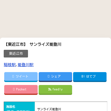
【東近江市】 サンライズ能登川
東近江市
稲枝駅
,
能登川駅
ツイート
シェア
B!
はてブ
Pocket
feedly
施設名
サンライズ能登川