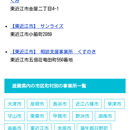
くみ
東近江市金屋二丁目4-1
【東近江市】 サンライズ
東近江市小脇町2089
【東近江市】 相談支援事業所 くすのき
東近江市五個荘竜田町550番地
滋賀県内の市区町村別の事業所一覧
大津市
彦根市
長浜市
近江八幡市
草津市
守山市
栗東市
甲賀市
野洲市
湖南市
高島市
東近江市
米原市
蒲生郡日野町