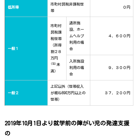
市町村民税非課税世
低所得
０円
帯
通所施
市町村
設、ホー
民税課
ムヘルプ
４，６００円
税世帯
利用の場
（所得
一般１
合
割２８
万円
入所施設
(注)
未
利用の場
９，３００円
満）
合
上記以外（世帯収入
一般２
が概ね890万円以上の
３７，２００円
世帯）
2019年10月1日より就学前の障がい児の発達支援
の