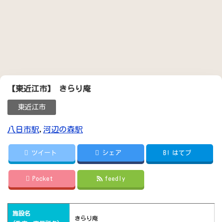
【東近江市】 きらり庵
東近江市
八日市駅
,
河辺の森駅
ツイート
シェア
B!
はてブ
Pocket
feedly
施設名
きらり庵