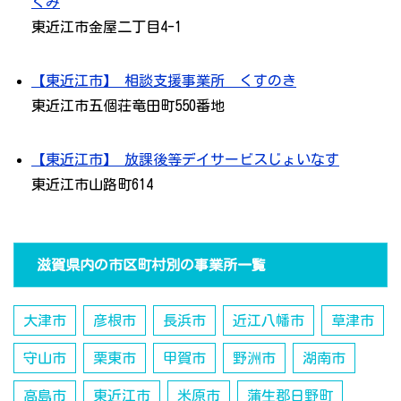
くみ
東近江市金屋二丁目4-1
【東近江市】 相談支援事業所 くすのき
東近江市五個荘竜田町550番地
【東近江市】 放課後等デイサービスじょいなす
東近江市山路町614
滋賀県内の市区町村別の事業所一覧
大津市
彦根市
長浜市
近江八幡市
草津市
守山市
栗東市
甲賀市
野洲市
湖南市
高島市
東近江市
米原市
蒲生郡日野町