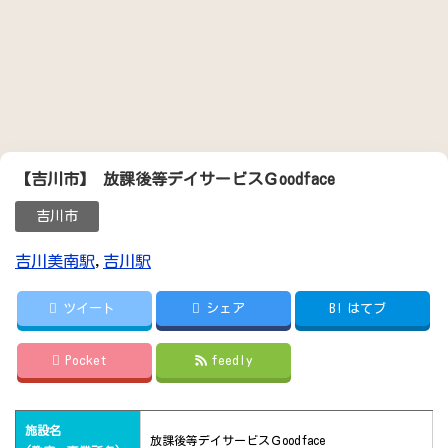
【吉川市】 放課後等デイサービスＧoodface
吉川市
吉川美南駅
,
吉川駅
ツイート
シェア
B!
はてブ
Pocket
feedly
施設名
放課後等デイサービスＧoodface