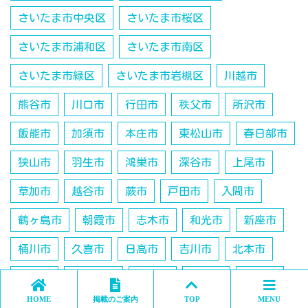
さいたま市中央区
さいたま市桜区
さいたま市浦和区
さいたま市南区
さいたま市緑区
さいたま市岩槻区
川越市
熊谷市
川口市
行田市
秩父市
所沢市
飯能市
加須市
本庄市
東松山市
春日部市
狭山市
羽生市
鴻巣市
深谷市
上尾市
草加市
越谷市
蕨市
戸田市
入間市
鶴ヶ島市
朝霞市
志木市
和光市
新座市
桶川市
久喜市
日高市
吉川市
北本市
八潮市
富士見市
三郷市
蓮田市
坂戸市
HOME
掲載のご案内
TOP
MENU
幸手市
ふじみ野市
白岡市
北足立郡伊奈町