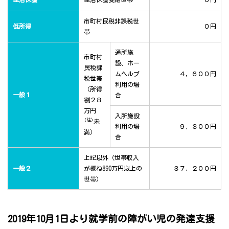
市町村民税非課税世
低所得
０円
帯
通所施
市町村
設、ホー
民税課
ムヘルプ
４，６００円
税世帯
利用の場
（所得
一般１
合
割２８
万円
入所施設
(注)
未
利用の場
９，３００円
満）
合
上記以外（世帯収入
一般２
が概ね890万円以上の
３７，２００円
世帯）
2019年10月1日より就学前の障がい児の発達支援