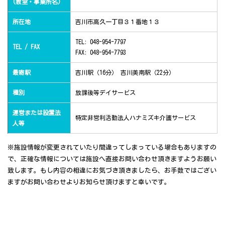
(教室・事業所名)
所在地
吉川市高久一丁目３１番地１３
TEL: 048-954-7797
TEL / FAX
FAX: 048-954-7793
最寄駅
吉川駅（16分） 吉川美南駅（22分）
種別
放課後等デイサービス
運営または設置法
特定非営利活動法人ハナミズキ介護サービス
人等
※施設情報が変更されていたり間違ってしまっている場合もありますの
で、正確な情報については施設へ直接お問い合わせ頂きますようお願い
致します。もし内容の相違にお気づき頂きましたら、お手数ではござい
ますがお問い合わせよりお知らせ頂けますと幸いです。