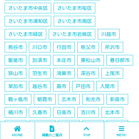
さいたま市中央区
さいたま市桜区
さいたま市浦和区
さいたま市南区
さいたま市緑区
さいたま市岩槻区
川越市
熊谷市
川口市
行田市
秩父市
所沢市
飯能市
加須市
本庄市
東松山市
春日部市
狭山市
羽生市
鴻巣市
深谷市
上尾市
草加市
越谷市
蕨市
戸田市
入間市
鶴ヶ島市
朝霞市
志木市
和光市
新座市
桶川市
久喜市
日高市
吉川市
北本市
八潮市
富士見市
三郷市
蓮田市
坂戸市
HOME
掲載のご案内
TOP
MENU
幸手市
ふじみ野市
白岡市
北足立郡伊奈町