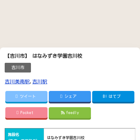
【吉川市】 はなみずき学園吉川校
吉川市
吉川美南駅
,
吉川駅
ツイート
シェア
B!
はてブ
Pocket
feedly
施設名
はなみずき学園吉川校