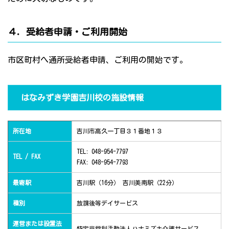
４．受給者申請・ご利用開始
市区町村へ通所受給者申請、ご利用の開始です。
はなみずき学園吉川校の施設情報
所在地
吉川市高久一丁目３１番地１３
TEL: 048-954-7797
TEL / FAX
FAX: 048-954-7793
最寄駅
吉川駅（16分） 吉川美南駅（22分）
種別
放課後等デイサービス
運営または設置法
特定非営利活動法人ハナミズキ介護サービス