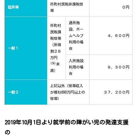
市町村民税非課税世
低所得
０円
帯
通所施
市町村
設、ホー
民税課
ムヘルプ
４，６００円
税世帯
利用の場
（所得
一般１
合
割２８
万円
入所施設
(注)
未
利用の場
９，３００円
満）
合
上記以外（世帯収入
一般２
が概ね890万円以上の
３７，２００円
世帯）
2019年10月1日より就学前の障がい児の発達支援
の