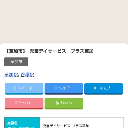
【草加市】 児童デイサービス プラス草加
草加市
草加駅
,
谷塚駅
ツイート
シェア
B!
はてブ
Pocket
feedly
施設名
児童デイサービス プラス草加