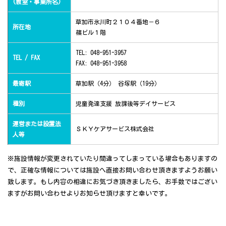
(教室・事業所名)
草加市氷川町２１０４番地－６
所在地
篠ビル１階
TEL: 048-951-3957
TEL / FAX
FAX: 048-951-3958
最寄駅
草加駅（4分） 谷塚駅（19分）
種別
児童発達支援 放課後等デイサービス
運営または設置法
ＳＫＹケアサービス株式会社
人等
※施設情報が変更されていたり間違ってしまっている場合もありますの
で、正確な情報については施設へ直接お問い合わせ頂きますようお願い
致します。もし内容の相違にお気づき頂きましたら、お手数ではござい
ますがお問い合わせよりお知らせ頂けますと幸いです。