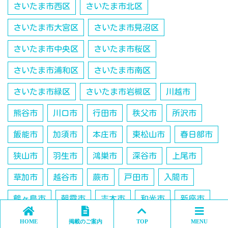
さいたま市西区
さいたま市北区
さいたま市大宮区
さいたま市見沼区
さいたま市中央区
さいたま市桜区
さいたま市浦和区
さいたま市南区
さいたま市緑区
さいたま市岩槻区
川越市
熊谷市
川口市
行田市
秩父市
所沢市
飯能市
加須市
本庄市
東松山市
春日部市
狭山市
羽生市
鴻巣市
深谷市
上尾市
草加市
越谷市
蕨市
戸田市
入間市
鶴ヶ島市
朝霞市
志木市
和光市
新座市
桶川市
久喜市
日高市
吉川市
北本市
HOME
掲載のご案内
TOP
MENU