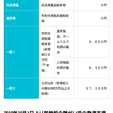
生活保護
生活保護受給世帯
０円
市町村民税非課税世
低所得
０円
帯
通所施
市町村
設、ホー
民税課
ムヘルプ
４，６００円
税世帯
利用の場
（所得
一般１
合
割２８
万円
入所施設
(注)
未
利用の場
９，３００円
満）
合
上記以外（世帯収入
一般２
が概ね890万円以上の
３７，２００円
世帯）