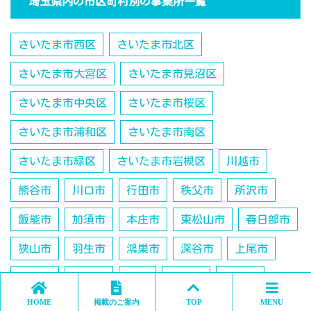
埼玉県内の市区町村別の事業所一覧
さいたま市西区
さいたま市北区
さいたま市大宮区
さいたま市見沼区
さいたま市中央区
さいたま市桜区
さいたま市浦和区
さいたま市南区
さいたま市緑区
さいたま市岩槻区
川越市
熊谷市
川口市
行田市
秩父市
所沢市
飯能市
加須市
本庄市
東松山市
春日部市
狭山市
羽生市
鴻巣市
深谷市
上尾市
草加市
越谷市
蕨市
戸田市
入間市
HOME
掲載のご案内
TOP
MENU
鶴ヶ島市
朝霞市
志木市
和光市
新座市