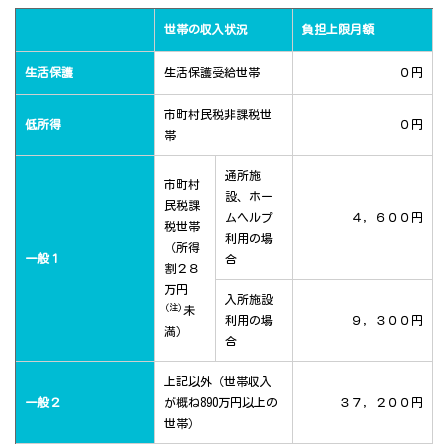
世帯の収入状況
負担上限月額
生活保護
生活保護受給世帯
０円
市町村民税非課税世
低所得
０円
帯
通所施
市町村
設、ホー
民税課
ムヘルプ
４，６００円
税世帯
利用の場
（所得
一般１
合
割２８
万円
入所施設
(注)
未
利用の場
９，３００円
満）
合
上記以外（世帯収入
一般２
が概ね890万円以上の
３７，２００円
世帯）