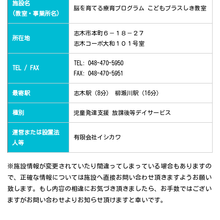
施設名
脳を育てる療育プログラム こどもプラスしき教室
(教室・事業所名)
志木市本町６－１８－２７
所在地
志木コーポ大和１０１号室
TEL: 048-470-5950
TEL / FAX
FAX: 048-470-5951
最寄駅
志木駅（8分） 柳瀬川駅（16分）
種別
児童発達支援 放課後等デイサービス
運営または設置法
有限会社イシカワ
人等
※施設情報が変更されていたり間違ってしまっている場合もありますの
で、正確な情報については施設へ直接お問い合わせ頂きますようお願い
致します。もし内容の相違にお気づき頂きましたら、お手数ではござい
ますがお問い合わせよりお知らせ頂けますと幸いです。