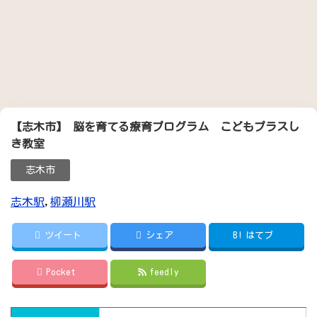
【志木市】 脳を育てる療育プログラム こどもプラスし
き教室
志木市
志木駅
,
柳瀬川駅
ツイート
シェア
B!
はてブ
Pocket
feedly