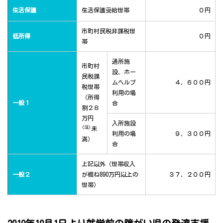
生活保護
生活保護受給世帯
０円
市町村民税非課税世
低所得
０円
帯
通所施
市町村
設、ホー
民税課
ムヘルプ
４，６００円
税世帯
利用の場
（所得
一般１
合
割２８
万円
入所施設
(注)
未
利用の場
９，３００円
満）
合
上記以外（世帯収入
一般２
が概ね890万円以上の
３７，２００円
世帯）