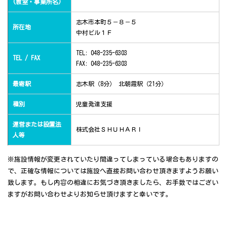
(教室・事業所名)
志木市本町５－８－５
所在地
中村ビル１Ｆ
TEL: 048-235-6303
TEL / FAX
FAX: 048-235-6303
最寄駅
志木駅（8分） 北朝霞駅（21分）
種別
児童発達支援
運営または設置法
株式会社ＳＨＵＨＡＲＩ
人等
※施設情報が変更されていたり間違ってしまっている場合もありますの
で、正確な情報については施設へ直接お問い合わせ頂きますようお願い
致します。もし内容の相違にお気づき頂きましたら、お手数ではござい
ますがお問い合わせよりお知らせ頂けますと幸いです。