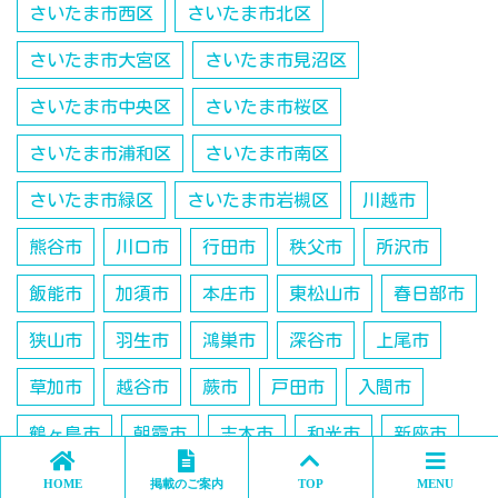
さいたま市西区
さいたま市北区
さいたま市大宮区
さいたま市見沼区
さいたま市中央区
さいたま市桜区
さいたま市浦和区
さいたま市南区
さいたま市緑区
さいたま市岩槻区
川越市
熊谷市
川口市
行田市
秩父市
所沢市
飯能市
加須市
本庄市
東松山市
春日部市
狭山市
羽生市
鴻巣市
深谷市
上尾市
草加市
越谷市
蕨市
戸田市
入間市
鶴ヶ島市
朝霞市
志木市
和光市
新座市
桶川市
久喜市
日高市
吉川市
北本市
HOME
掲載のご案内
TOP
MENU