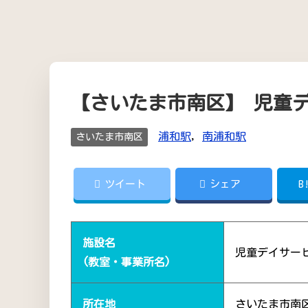
【さいたま市南区】 児童
浦和駅
,
南浦和駅
さいたま市南区
ツイート
シェア
B
施設名
児童デイサー
(教室・事業所名)
所在地
さいたま市南