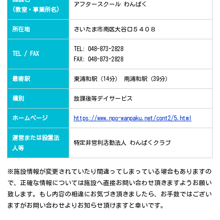
アフタースクール わんぱく
(教室・事業所名)
所在地
さいたま市南区大谷口５４０８
TEL: 048-873-2828
TEL / FAX
FAX: 048-873-2828
最寄駅
東浦和駅（14分） 南浦和駅（39分）
種別
放課後等デイサービス
ホームページ
https://www.npo-wanpaku.net/cont2/5.html
運営または設置法
特定非営利活動法人 わんぱくクラブ
人等
※施設情報が変更されていたり間違ってしまっている場合もありますの
で、正確な情報については施設へ直接お問い合わせ頂きますようお願い
致します。もし内容の相違にお気づき頂きましたら、お手数ではござい
ますがお問い合わせよりお知らせ頂けますと幸いです。