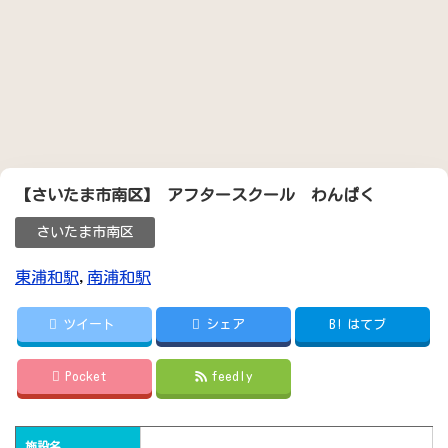
【さいたま市南区】 アフタースクール わんぱく
さいたま市南区
東浦和駅
,
南浦和駅
ツイート
シェア
B!
はてブ
Pocket
feedly
施設名