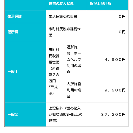
世帯の収入状況
負担上限月額
生活保護
生活保護受給世帯
０円
市町村民税非課税世
低所得
０円
帯
通所施
市町村
設、ホー
民税課
ムヘルプ
４，６００円
税世帯
利用の場
（所得
一般１
合
割２８
万円
入所施設
(注)
未
利用の場
９，３００円
満）
合
上記以外（世帯収入
一般２
が概ね890万円以上の
３７，２００円
世帯）