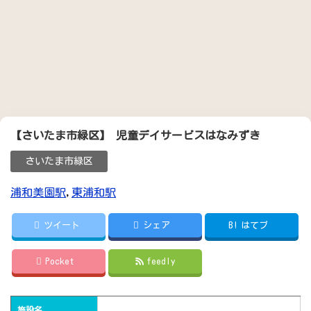
【さいたま市緑区】 児童デイサービスはなみずき
さいたま市緑区
浦和美園駅
,
東浦和駅
ツイート
シェア
B!
はてブ
Pocket
feedly
施設名