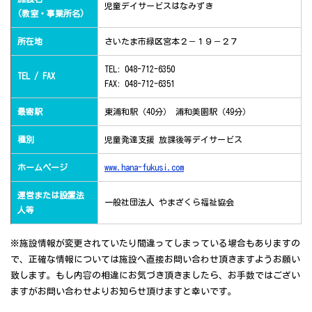
児童デイサービスはなみずき
(教室・事業所名)
所在地
さいたま市緑区宮本２－１９－２７
TEL: 048-712-6350
TEL / FAX
FAX: 048-712-6351
最寄駅
東浦和駅（40分） 浦和美園駅（49分）
種別
児童発達支援 放課後等デイサービス
ホームページ
www.hana-fukusi.com
運営または設置法
一般社団法人 やまざくら福祉協会
人等
※施設情報が変更されていたり間違ってしまっている場合もありますの
で、正確な情報については施設へ直接お問い合わせ頂きますようお願い
致します。もし内容の相違にお気づき頂きましたら、お手数ではござい
ますがお問い合わせよりお知らせ頂けますと幸いです。