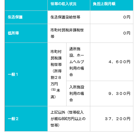
世帯の収入状況
負担上限月額
生活保護
生活保護受給世帯
０円
市町村民税非課税世
低所得
０円
帯
通所施
市町村
設、ホー
民税課
ムヘルプ
４，６００円
税世帯
利用の場
（所得
一般１
合
割２８
万円
入所施設
(注)
未
利用の場
９，３００円
満）
合
上記以外（世帯収入
一般２
が概ね890万円以上の
３７，２００円
世帯）