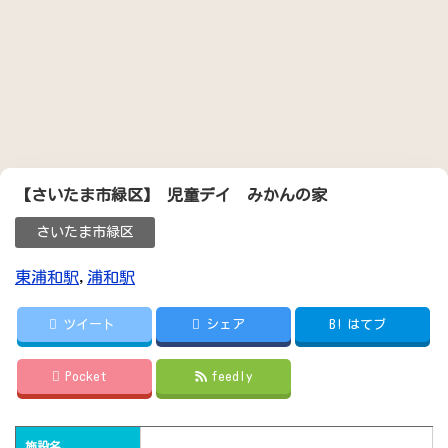
【さいたま市緑区】 児童デイ みかんの家
さいたま市緑区
東浦和駅
,
浦和駅
ツイート
シェア
B!
はてブ
Pocket
feedly
施設名