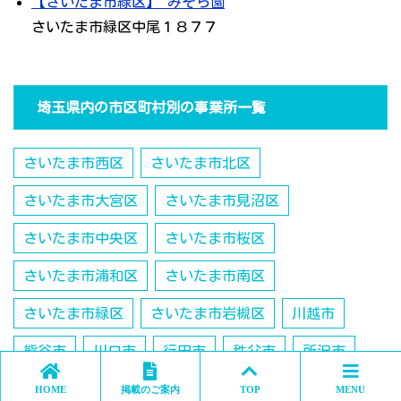
【さいたま市緑区】 みそら園
さいたま市緑区中尾１８７７
埼玉県内の市区町村別の事業所一覧
さいたま市西区
さいたま市北区
さいたま市大宮区
さいたま市見沼区
さいたま市中央区
さいたま市桜区
さいたま市浦和区
さいたま市南区
さいたま市緑区
さいたま市岩槻区
川越市
熊谷市
川口市
行田市
秩父市
所沢市
飯能市
加須市
本庄市
東松山市
春日部市
HOME
掲載のご案内
TOP
MENU