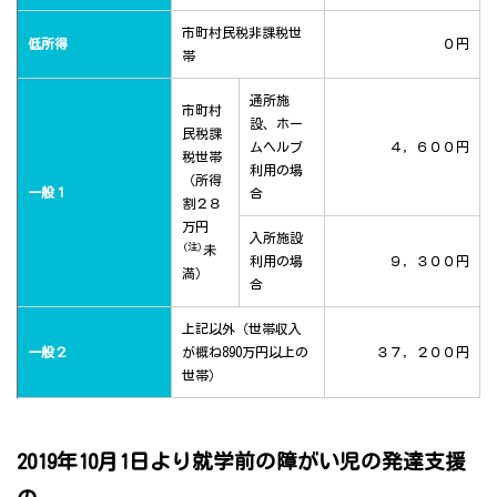
市町村民税非課税世
低所得
０円
帯
通所施
市町村
設、ホー
民税課
ムヘルプ
４，６００円
税世帯
利用の場
（所得
一般１
合
割２８
万円
入所施設
(注)
未
利用の場
９，３００円
満）
合
上記以外（世帯収入
一般２
が概ね890万円以上の
３７，２００円
世帯）
2019年10月1日より就学前の障がい児の発達支援