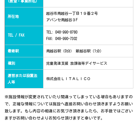
(教室・事業所名)
越谷市南越谷一丁目１９番２号
所在地
アバンセ南越谷３F
TEL: 048-990-8780
TEL / FAX
FAX: 048-990-7302
最寄駅
南越谷駅（0分） 新越谷駅（1分）
種別
児童発達支援 放課後等デイサービス
運営または設置法
株式会社ＬＩＴＡＬＩＣＯ
人等
※施設情報が変更されていたり間違ってしまっている場合もありますの
で、正確な情報については施設へ直接お問い合わせ頂きますようお願い
致します。もし内容の相違にお気づき頂きましたら、お手数ではござい
ますがお問い合わせよりお知らせ頂けますと幸いです。