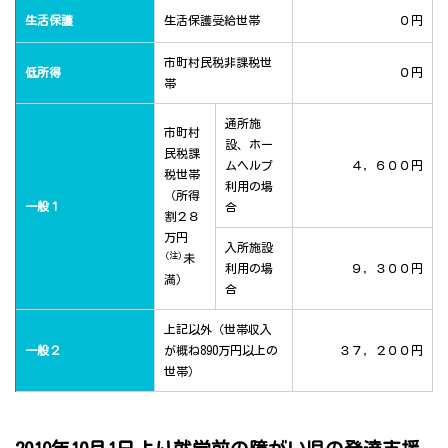
生活保護
生活保護受給世帯
０円
市町村民税非課税世
低所得
０円
帯
通所施
市町村
設、ホー
民税課
ムヘルプ
４，６００円
税世帯
利用の場
（所得
一般１
合
割２８
万円
入所施設
(注)
未
利用の場
９，３００円
満）
合
上記以外（世帯収入
一般２
が概ね890万円以上の
３７，２００円
世帯）