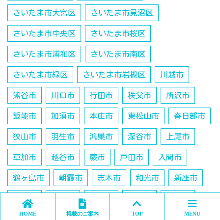
さいたま市大宮区
さいたま市見沼区
さいたま市中央区
さいたま市桜区
さいたま市浦和区
さいたま市南区
さいたま市緑区
さいたま市岩槻区
川越市
熊谷市
川口市
行田市
秩父市
所沢市
飯能市
加須市
本庄市
東松山市
春日部市
狭山市
羽生市
鴻巣市
深谷市
上尾市
草加市
越谷市
蕨市
戸田市
入間市
鶴ヶ島市
朝霞市
志木市
和光市
新座市
桶川市
久喜市
日高市
吉川市
北本市
HOME
掲載のご案内
TOP
MENU
八潮市
富士見市
三郷市
蓮田市
坂戸市