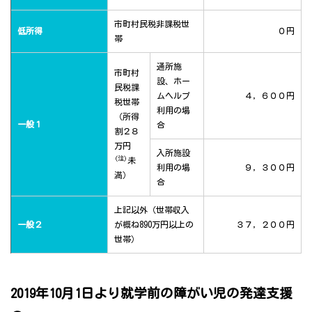
市町村民税非課税世
低所得
０円
帯
通所施
市町村
設、ホー
民税課
ムヘルプ
４，６００円
税世帯
利用の場
（所得
一般１
合
割２８
万円
入所施設
(注)
未
利用の場
９，３００円
満）
合
上記以外（世帯収入
一般２
が概ね890万円以上の
３７，２００円
世帯）
2019年10月1日より就学前の障がい児の発達支援