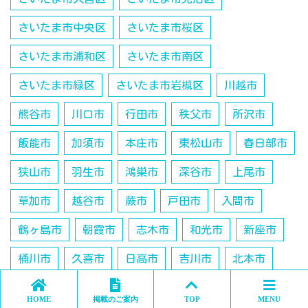
さいたま市中央区
さいたま市桜区
さいたま市浦和区
さいたま市南区
さいたま市緑区
さいたま市岩槻区
川越市
熊谷市
川口市
行田市
秩父市
所沢市
飯能市
加須市
本庄市
東松山市
春日部市
狭山市
羽生市
鴻巣市
深谷市
上尾市
草加市
越谷市
蕨市
戸田市
入間市
鶴ヶ島市
朝霞市
志木市
和光市
新座市
桶川市
久喜市
日高市
吉川市
北本市
八潮市
富士見市
三郷市
蓮田市
坂戸市
HOME
掲載のご案内
TOP
MENU