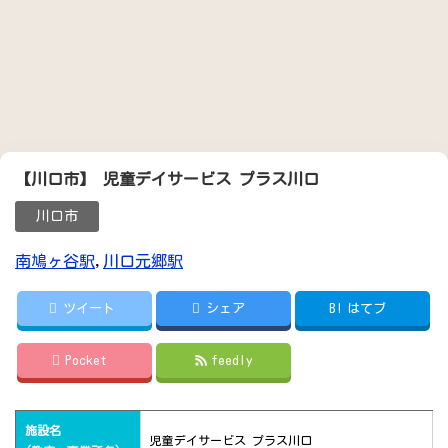
【川口市】 児童デイサービス プラス川口
川口市
南鳩ヶ谷駅
,
川口元郷駅
ツイート
シェア
B!
はてブ
Pocket
feedly
施設名
児童デイサービス プラス川口