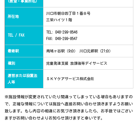
(教室・事業所名)
川口市朝日四丁目１番８号
所在地
三栄ハイツ１階
TEL: 048-299-8546
TEL / FAX
FAX: 048-299-8547
最寄駅
南鳩ヶ谷駅（9分） 川口元郷駅（21分）
種別
児童発達支援 放課後等デイサービス
運営または設置法
ＳＫＹケアサービス株式会社
人等
※施設情報が変更されていたり間違ってしまっている場合もありますの
で、正確な情報については施設へ直接お問い合わせ頂きますようお願い
致します。もし内容の相違にお気づき頂きましたら、お手数ではござい
ますがお問い合わせよりお知らせ頂けますと幸いです。