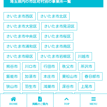
埼玉県内の市区町村別の事業所一覧
さいたま市西区
さいたま市北区
さいたま市大宮区
さいたま市見沼区
さいたま市中央区
さいたま市桜区
さいたま市浦和区
さいたま市南区
さいたま市緑区
さいたま市岩槻区
川越市
熊谷市
川口市
行田市
秩父市
所沢市
飯能市
加須市
本庄市
東松山市
春日部市
狭山市
羽生市
鴻巣市
深谷市
上尾市
草加市
越谷市
蕨市
戸田市
入間市
HOME
掲載のご案内
TOP
MENU
鶴ヶ島市
朝霞市
志木市
和光市
新座市