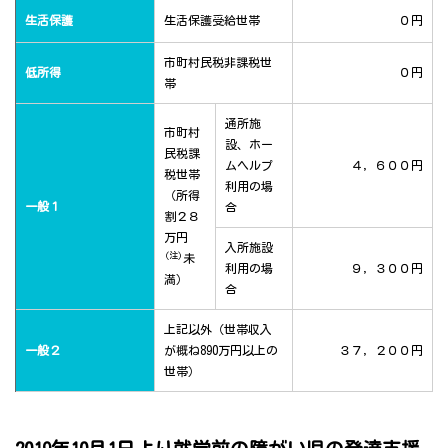
生活保護
生活保護受給世帯
０円
市町村民税非課税世
低所得
０円
帯
通所施
市町村
設、ホー
民税課
ムヘルプ
４，６００円
税世帯
利用の場
（所得
一般１
合
割２８
万円
入所施設
(注)
未
利用の場
９，３００円
満）
合
上記以外（世帯収入
一般２
が概ね890万円以上の
３７，２００円
世帯）