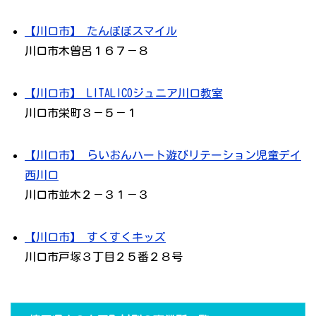
【川口市】 たんぽぽスマイル
川口市木曽呂１６７－８
【川口市】 LITALICOジュニア川口教室
川口市栄町３－５－１
【川口市】 らいおんハート遊びリテーション児童デイ
西川口
川口市並木２－３１－３
【川口市】 すくすくキッズ
川口市戸塚３丁目２５番２８号