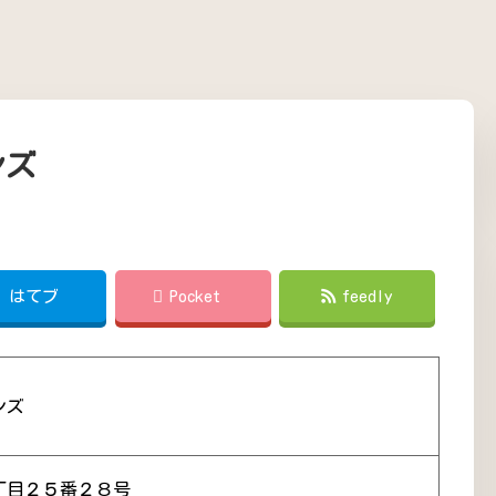
ンズ
!
はてブ
Pocket
feedly
ンズ
丁目２５番２８号