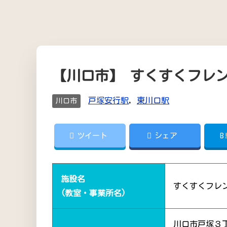
【川口市】 すくすくフレ
戸塚安行駅
,
東川口駅
川口市
ツイート
シェア
B
施設名
すくすくフレ
(教室・事業所名)
川口市戸塚３