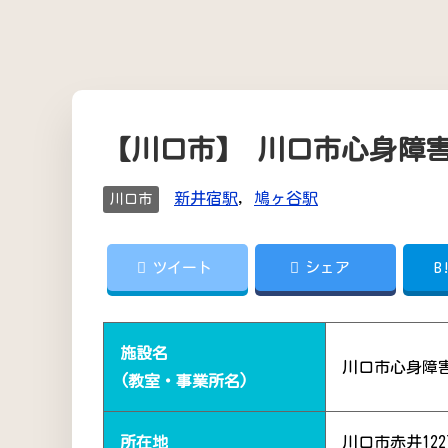
【川口市】 川口市心身障
新井宿駅
,
鳩ヶ谷駅
川口市
ツイート
シェア
B
施設名
川口市心身障
(教室・事業所名)
所在地
川口市赤井122