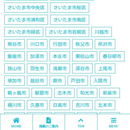
さいたま市中央区
さいたま市桜区
さいたま市浦和区
さいたま市南区
さいたま市緑区
さいたま市岩槻区
川越市
熊谷市
川口市
行田市
秩父市
所沢市
飯能市
加須市
本庄市
東松山市
春日部市
狭山市
羽生市
鴻巣市
深谷市
上尾市
草加市
越谷市
蕨市
戸田市
入間市
鶴ヶ島市
朝霞市
志木市
和光市
新座市
桶川市
久喜市
日高市
吉川市
北本市
八潮市
富士見市
三郷市
蓮田市
坂戸市
HOME
掲載のご案内
TOP
MENU
幸手市
ふじみ野市
白岡市
北足立郡伊奈町