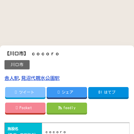
【川口市】 ｃｏｃｏｒｏ
川口市
舎人駅
,
見沼代親水公園駅
ツイート
シェア
B!
はてブ
Pocket
feedly
施設名
ｃｏｃｏｒｏ