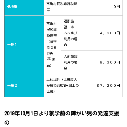
市町村民税非課税世
低所得
０円
帯
通所施
市町村
設、ホー
民税課
ムヘルプ
４，６００円
税世帯
利用の場
（所得
一般１
合
割２８
万円
入所施設
(注)
未
利用の場
９，３００円
満）
合
上記以外（世帯収入
一般２
が概ね890万円以上の
３７，２００円
世帯）
2019年10月1日より就学前の障がい児の発達支援
の