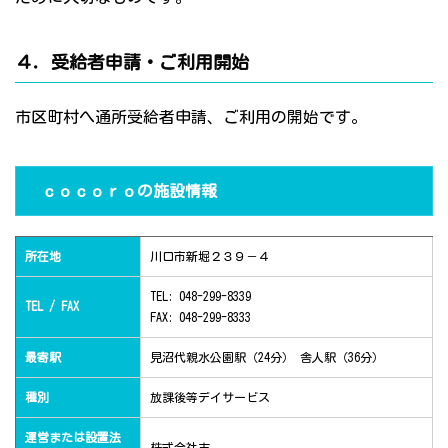
４．受給者申請・ご利用開始
市区町村へ通所受給者申請、ご利用の開始です。
ｃｏｃｏｒｏの施設情報
所在地
川口市新堀２３９－４
TEL: 048-299-8339
TEL / FAX
FAX: 048-299-8333
最寄駅
見沼代親水公園駅（24分） 舎人駅（36分）
種別
放課後等デイサービス
運営または設置法
株式会社志