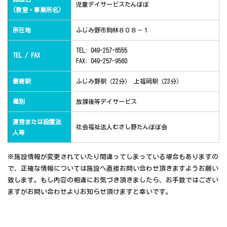
児童デイサービスたんぽぽ
(教室・事業所名)
所在地
ふじみ野市駒林８０８－１
TEL: 049-257-6555
TEL / FAX
FAX: 049-257-9560
最寄駅
ふじみ野駅（22分） 上福岡駅（23分）
種別
放課後等デイサービス
運営または設置法
社会福祉法人むさし野たんぽぽ会
人等
※施設情報が変更されていたり間違ってしまっている場合もありますの
で、正確な情報については施設へ直接お問い合わせ頂きますようお願い
致します。もし内容の相違にお気づき頂きましたら、お手数ではござい
ますがお問い合わせよりお知らせ頂けますと幸いです。