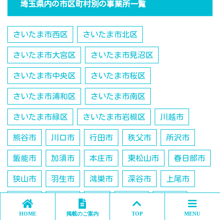
埼玉県内の市区町村別の事業所一覧
さいたま市西区
さいたま市北区
さいたま市大宮区
さいたま市見沼区
さいたま市中央区
さいたま市桜区
さいたま市浦和区
さいたま市南区
さいたま市緑区
さいたま市岩槻区
川越市
熊谷市
川口市
行田市
秩父市
所沢市
飯能市
加須市
本庄市
東松山市
春日部市
狭山市
羽生市
鴻巣市
深谷市
上尾市
草加市
越谷市
蕨市
戸田市
入間市
HOME
掲載のご案内
TOP
MENU