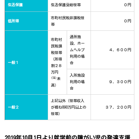
生活保護
生活保護受給世帯
０円
市町村民税非課税世
低所得
０円
帯
通所施
市町村
設、ホー
民税課
ムヘルプ
４，６００円
税世帯
利用の場
（所得
一般１
合
割２８
万円
入所施設
(注)
未
利用の場
９，３００円
満）
合
上記以外（世帯収入
一般２
が概ね890万円以上の
３７，２００円
世帯）
2019年10月1日より就学前の障がい児の発達支援