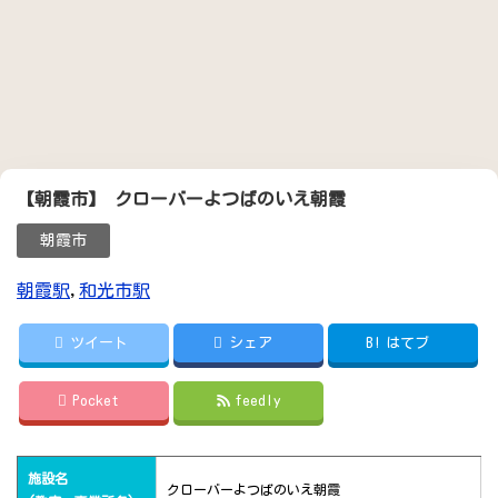
【朝霞市】 クローバーよつばのいえ朝霞
朝霞市
朝霞駅
,
和光市駅
ツイート
シェア
B!
はてブ
Pocket
feedly
施設名
クローバーよつばのいえ朝霞