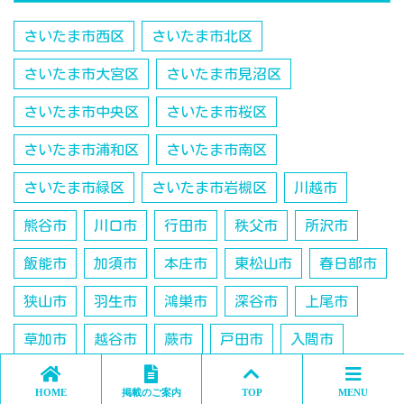
さいたま市西区
さいたま市北区
さいたま市大宮区
さいたま市見沼区
さいたま市中央区
さいたま市桜区
さいたま市浦和区
さいたま市南区
さいたま市緑区
さいたま市岩槻区
川越市
熊谷市
川口市
行田市
秩父市
所沢市
飯能市
加須市
本庄市
東松山市
春日部市
狭山市
羽生市
鴻巣市
深谷市
上尾市
草加市
越谷市
蕨市
戸田市
入間市
鶴ヶ島市
朝霞市
志木市
和光市
新座市
HOME
掲載のご案内
TOP
MENU