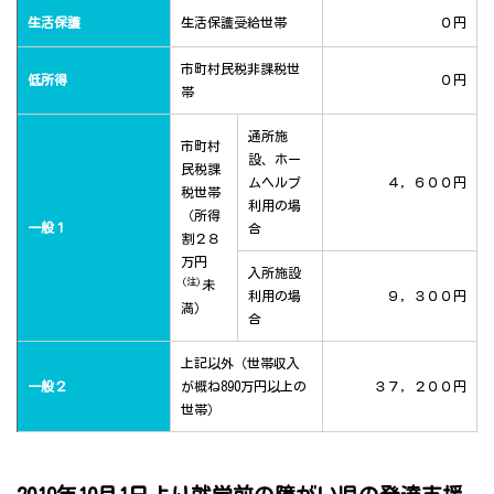
生活保護
生活保護受給世帯
０円
市町村民税非課税世
低所得
０円
帯
通所施
市町村
設、ホー
民税課
ムヘルプ
４，６００円
税世帯
利用の場
（所得
一般１
合
割２８
万円
入所施設
(注)
未
利用の場
９，３００円
満）
合
上記以外（世帯収入
一般２
が概ね890万円以上の
３７，２００円
世帯）