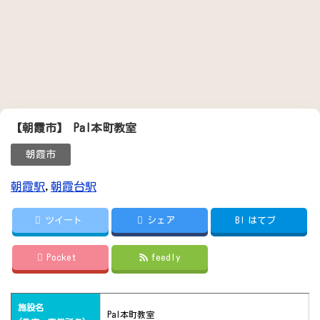
【朝霞市】 Pal本町教室
朝霞市
朝霞駅
,
朝霞台駅
ツイート
シェア
B!
はてブ
Pocket
feedly
施設名
Pal本町教室