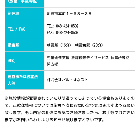
(教室・事業所名)
所在地
朝霞市本町１－３８－３８
TEL: 048-424-8502
TEL / FAX
FAX: 048-424-8503
最寄駅
朝霞駅（16分） 朝霞台駅（20分）
児童発達支援 放課後等デイサービス 保育所等訪
種別
問支援
運営または設置法
株式会社パル・オネスト
人等
※施設情報が変更されていたり間違ってしまっている場合もありますの
で、正確な情報については施設へ直接お問い合わせ頂きますようお願い
致します。もし内容の相違にお気づき頂きましたら、お手数ではござい
ますがお問い合わせよりお知らせ頂けますと幸いです。