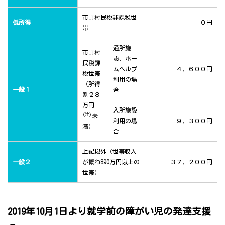
市町村民税非課税世
低所得
０円
帯
通所施
市町村
設、ホー
民税課
ムヘルプ
４，６００円
税世帯
利用の場
（所得
一般１
合
割２８
万円
入所施設
(注)
未
利用の場
９，３００円
満）
合
上記以外（世帯収入
一般２
が概ね890万円以上の
３７，２００円
世帯）
2019年10月1日より就学前の障がい児の発達支援