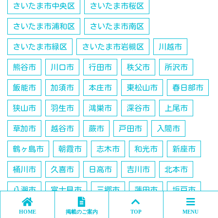
さいたま市中央区
さいたま市桜区
さいたま市浦和区
さいたま市南区
さいたま市緑区
さいたま市岩槻区
川越市
熊谷市
川口市
行田市
秩父市
所沢市
飯能市
加須市
本庄市
東松山市
春日部市
狭山市
羽生市
鴻巣市
深谷市
上尾市
草加市
越谷市
蕨市
戸田市
入間市
鶴ヶ島市
朝霞市
志木市
和光市
新座市
桶川市
久喜市
日高市
吉川市
北本市
八潮市
富士見市
三郷市
蓮田市
坂戸市
幸手市
ふじみ野市
白岡市
北足立郡伊奈町
HOME
掲載のご案内
TOP
MENU