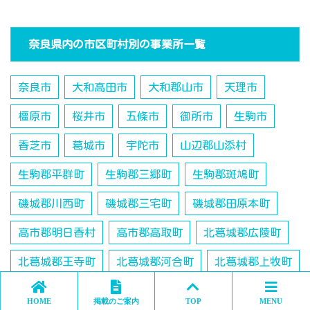
奈良県内の市区町村別の事業所一覧
奈良市
大和高田市
大和郡山市
天理市
橿原市
桜井市
五條市
御所市
生駒市
香芝市
葛城市
宇陀市
山辺郡山添村
生駒郡平群町
生駒郡三郷町
生駒郡斑鳩町
磯城郡川西町
磯城郡三宅町
磯城郡田原本町
高市郡明日香村
高市郡高取町
北葛城郡広陵町
北葛城郡王寺町
北葛城郡河合町
北葛城郡上牧町
吉野郡大淀町
吉野郡十津川村
HOME
掲載のご案内
TOP
MENU