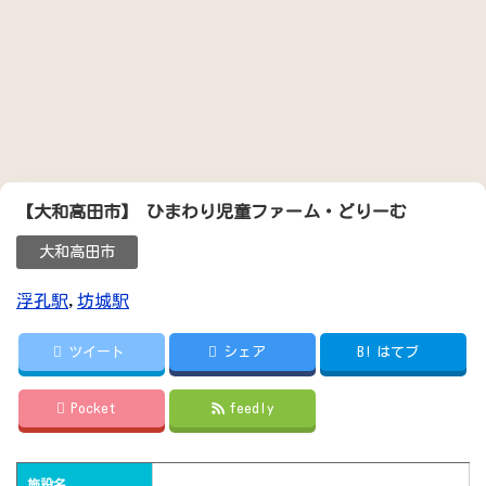
【大和高田市】 ひまわり児童ファーム・どりーむ
大和高田市
浮孔駅
,
坊城駅
ツイート
シェア
B!
はてブ
Pocket
feedly
施設名