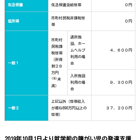
生活保護
生活保護受給世帯
０円
市町村民税非課税世
低所得
０円
帯
通所施
市町村
設、ホー
民税課
ムヘルプ
４，６００円
税世帯
利用の場
（所得
一般１
合
割２８
万円
入所施設
(注)
未
利用の場
９，３００円
満）
合
上記以外（世帯収入
一般２
が概ね890万円以上の
３７，２００円
世帯）
2019年10月1日より就学前の障がい児の発達支援