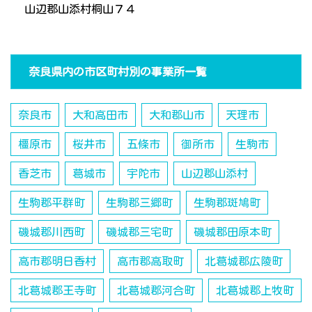
山辺郡山添村桐山７４
奈良県内の市区町村別の事業所一覧
奈良市
大和高田市
大和郡山市
天理市
橿原市
桜井市
五條市
御所市
生駒市
香芝市
葛城市
宇陀市
山辺郡山添村
生駒郡平群町
生駒郡三郷町
生駒郡斑鳩町
磯城郡川西町
磯城郡三宅町
磯城郡田原本町
高市郡明日香村
高市郡高取町
北葛城郡広陵町
北葛城郡王寺町
北葛城郡河合町
北葛城郡上牧町