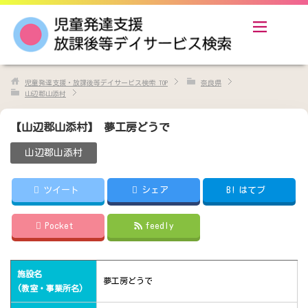
児童発達支援・放課後等デイサービス検索
TOP
奈良県
山辺郡山添村
【山辺郡山添村】 夢工房どうで
山辺郡山添村
ツイート
シェア
B!
はてブ
Pocket
feedly
施設名
夢工房どうで
(教室・事業所名)