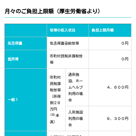
月々のご負担上限額（厚生労働省より）
世帯の収入状況
負担上限月額
生活保護
生活保護受給世帯
０円
市町村民税非課税世
低所得
０円
帯
通所施
市町村
設、ホー
民税課
ムヘルプ
４，６００円
税世帯
利用の場
（所得
一般１
合
割２８
万円
入所施設
(注)
未
利用の場
９，３００円
満）
合